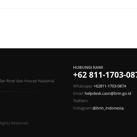
HUBUNGI KAMI
+62 811-1703-08
n Riset dan Inovasi Nasional
Whatsapp:
+62811-1703-0874
Email:
helpdesk.casn@brin.go.id
Twitter:
-
Instagram:
@brin_indonesia;
Rights Reserved.