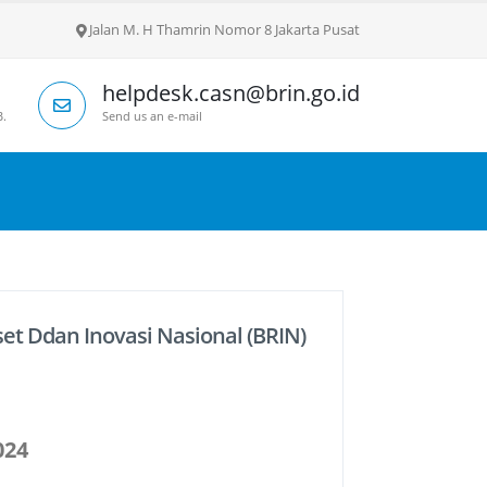
Jalan M. H Thamrin Nomor 8 Jakarta Pusat
helpdesk.casn@brin.go.id
B.
Send us an e-mail
et Ddan Inovasi Nasional (BRIN)
024